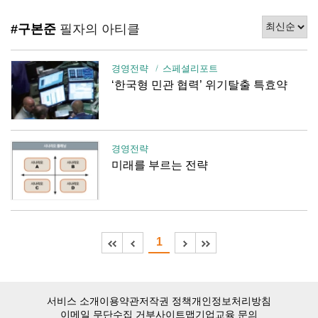
#구본준
필자의 아티클
경영전략
스페셜리포트
‘한국형 민관 협력’ 위기탈출 특효약
경영전략
미래를 부르는 전략
1
서비스 소개
이용약관
저작권 정책
개인정보처리방침
이메일 무단수집 거부
사이트맵
기업교육 문의