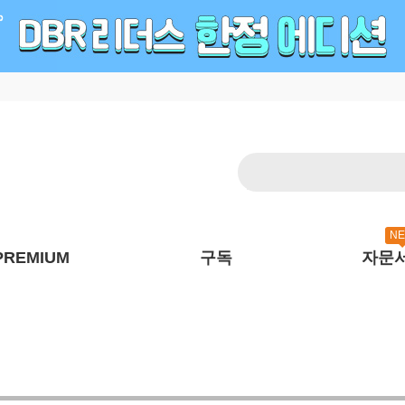
N
PREMIUM
구독
자문