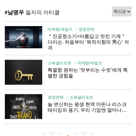
#남명우
필자의 아티클
마케팅/세일즈
경영전략
＂진공청소기=아름답고 멋진 기계＂
다이슨. 처음부터 ‘목적지향의 男心’ 저
격
스페셜리포트
마케팅/세일즈
특별함 원하는 ‘멋부리는 수컷’에게 특
별한 경험을
경영전략
스페셜리포트
늘 변신하는 평생 현역 마돈나 리스크
테이킹의 용기, 우리 기업엔 얼마나…