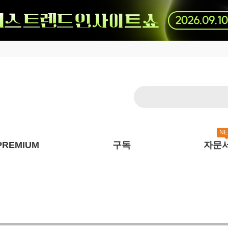
N
PREMIUM
구독
자문