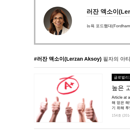
러잔 액소이(Lerz
뉴욕 포드햄대(Fordham 
#러잔 액소이(Lerzan Aksoy)
필자의 아
글로벌리
높은 
Article
해 얻은 해
154호 (201