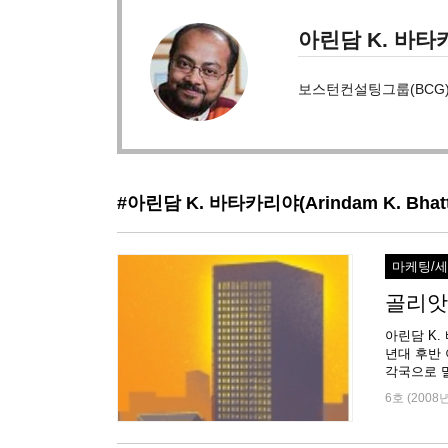
아린담 K. 바타카리
보스턴컨설팅그룹(BCG)
#아린담 K. 바타카리야(Arindam K. Bhatt
마케팅/
골리앗
아린담 K. 
년대 후반 
각국으로 밀
6호 (2008년