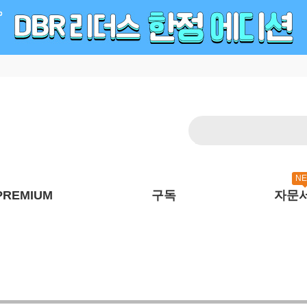
N
PREMIUM
구독
자문