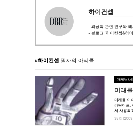
하이컨셉
- 의공학 관련 연구와 
- 블로그 '하이컨셉&하이
#하이컨셉
필자의 아티클
마케팅/
미래를
미래를 이야
라틴어로,
38호 (2009