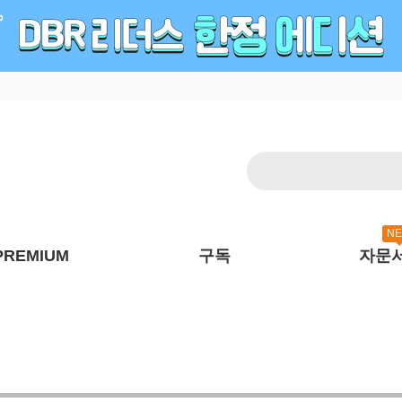
N
PREMIUM
구독
자문