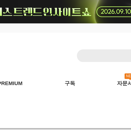
N
PREMIUM
구독
자문