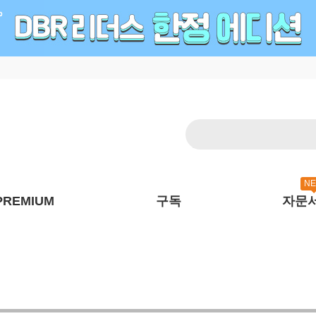
N
PREMIUM
구독
자문