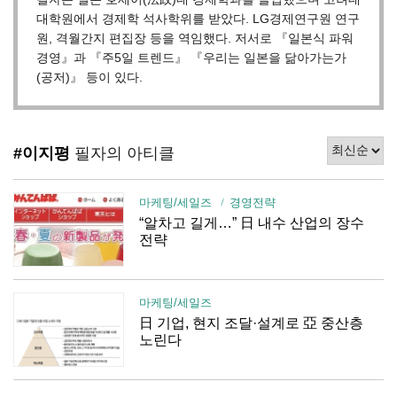
대학원에서 경제학 석사학위를 받았다. LG경제연구원 연구
원, 격월간지 편집장 등을 역임했다. 저서로 『일본식 파워
경영』과 『주5일 트렌드』 『우리는 일본을 닮아가는가
(공저)』 등이 있다.
#이지평
필자의 아티클
마케팅/세일즈
경영전략
“알차고 길게…” 日 내수 산업의 장수
전략
마케팅/세일즈
日 기업, 현지 조달·설계로 亞 중산층
노린다