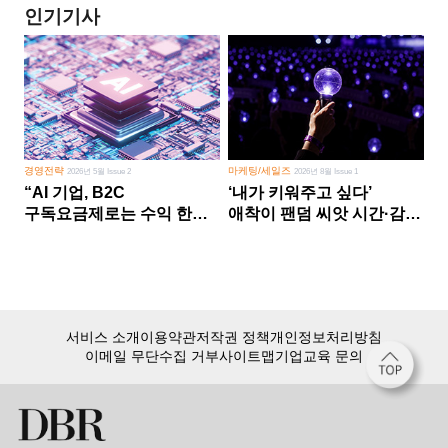
인기기사
경영전략
마케팅/세일즈
2026년 5월 Issue 2
2026년 8월 Issue 1
“AI 기업, B2C
‘내가 키워주고 싶다’
구독요금제로는 수익 한계
애착이 팬덤 씨앗 시간·감정
다른 사업 없이 AI 성장에만
쏟다 보면 ‘정체성
의존 땐 위기”
공동체’로
서비스 소개
이용약관
저작권 정책
개인정보처리방침
이메일 무단수집 거부
사이트맵
기업교육 문의