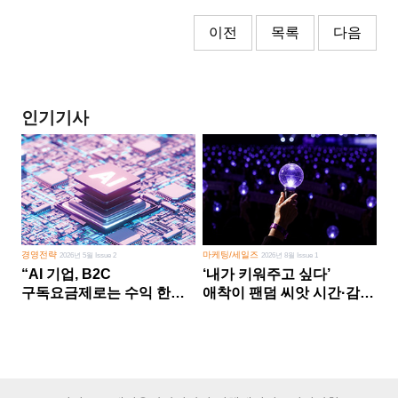
이전
목록
다음
인기기사
경영전략
마케팅/세일즈
2026년 5월 Issue 2
2026년 8월 Issue 1
“AI 기업, B2C
‘내가 키워주고 싶다’
구독요금제로는 수익 한계
애착이 팬덤 씨앗 시간·감정
다른 사업 없이 AI 성장에만
쏟다 보면 ‘정체성
의존 땐 위기”
공동체’로