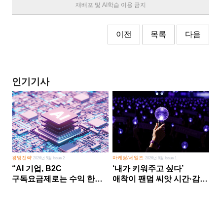
재배포 및 AI학습 이용 금지
이전
목록
다음
인기기사
경영전략
마케팅/세일즈
2026년 5월 Issue 2
2026년 8월 Issue 1
“AI 기업, B2C
‘내가 키워주고 싶다’
구독요금제로는 수익 한계
애착이 팬덤 씨앗 시간·감정
다른 사업 없이 AI 성장에만
쏟다 보면 ‘정체성
의존 땐 위기”
공동체’로