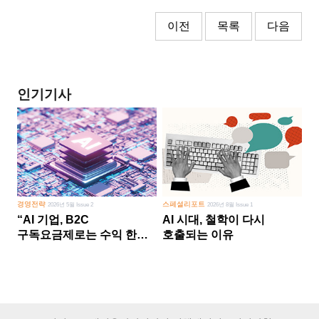
이전
목록
다음
인기기사
경영전략
스페셜리포트
2026년 5월 Issue 2
2026년 8월 Issue 1
“AI 기업, B2C
AI 시대, 철학이 다시
구독요금제로는 수익 한계
호출되는 이유
다른 사업 없이 AI 성장에만
의존 땐 위기”