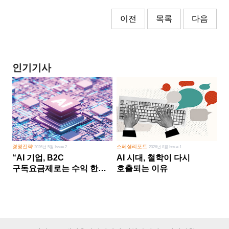
이전
목록
다음
인기기사
경영전략
스페셜리포트
2026년 5월 Issue 2
2026년 8월 Issue 1
“AI 기업, B2C
AI 시대, 철학이 다시
구독요금제로는 수익 한계
호출되는 이유
다른 사업 없이 AI 성장에만
의존 땐 위기”