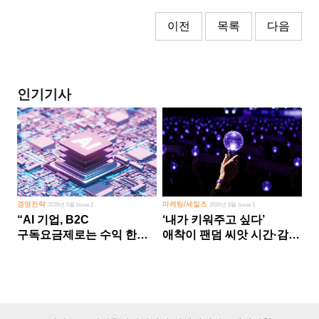
이전
목록
다음
인기기사
경영전략
마케팅/세일즈
2026년 5월 Issue 2
2026년 8월 Issue 1
“AI 기업, B2C
‘내가 키워주고 싶다’
구독요금제로는 수익 한계
애착이 팬덤 씨앗 시간·감정
다른 사업 없이 AI 성장에만
쏟다 보면 ‘정체성
의존 땐 위기”
공동체’로