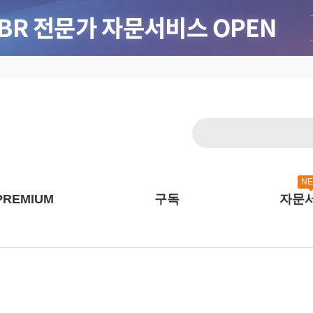
N
PREMIUM
구독
자문