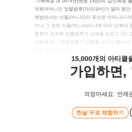
‘기해예송’과 1674년(현종 15년)의 ‘갑인예송
의붓어머니인 장렬왕후(자의대비)가 얼마 동안 
예법에서는 아들(며느리)이 죽으면 어머니(시어
이냐 그 외의 아들(며느리)이냐에 따라 상복의 
효종이 승하해 장렬왕후가 상복을 입었고 2차 
승하해 역시 장렬왕후가 상복을 입어야 했는데
대한 판단이 붕당마다 달랐다.
15,000개의 아티
가입하면, 
걱정마세요. 언제
한달 무료 체험하기