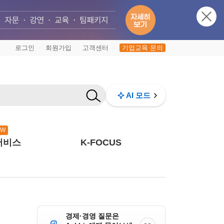
로그인
회원가입
고객센터
기업교육 문의
|
|
|
AI 모드
EW
서비스
K-FOCUS
경제·경영 질문은