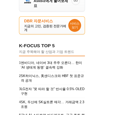
Askbiz에게 물어보세
GO
요
DBR 자문서비스
서비스
지금의 고민, 검증된 전문가에
보기
게
K-FOCUS TOP 5
지금 주목해야 할 산업과 기업 트렌드
1
엔비디아, 네이버 3대 주주 오른다… 한미
‘AI 생태계 동맹’ 결속력 강화
2
SK하이닉스, 美샌디스크와 HBF 첫 표준규
격 공개
3
LG전자 “못 따라 할 것” 반사율 0.5% OLED
구현
4
SK, 두산에 SK실트론 매각… 거래금액 2.3
조원