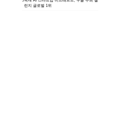
5
국내 AI 스타트업 비드래프트, 구글 주최 챌
린지 글로벌 1위