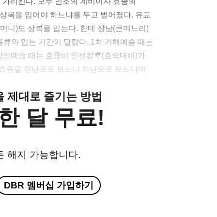
’을 가리킨다. 모두 인조의 계비이자 효종의
상복을 입어야 하느냐를 두고 벌어졌다. 유교
머니)도 상복을 입는다. 한데 장남(큰며느리)
종류와 입는 기간이 달랐다. 1차 기해예송 때는
갑인예송 때는 효종비 인선왕후(효숙대비)가
 효종을 장남으로 보느냐 차남으로 보느냐에
클을 제대로 즐기는 방법
한 달 무료!
든 해지 가능합니다.
DBR 멤버십 가입하기