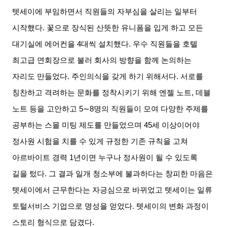
텟세이에 부임하면서 직원들의 자부심을 살리는 일부터
시작했다
.
꽃으로 장식된 산뜻한 유니폼을 입게 하고 모든
대기실에 에어컨을
4
대씩 설치했다
.
우수 직원들을 호텔
최고급 연회장으로 불러 회사의 방향을 함께 논의하는
자리도 만들었다
.
주인의식을 갖게 하기 위해서다
.
서로를
칭찬하고 격려하는 문화를 정착시키기 위해 엔젤 노트
,
데블
노트 등을 고안하고
5∼8
명의 직원들이 모여 다양한 주제를
공부하는 스몰 미팅 제도를 만들었으며
45
세 이상이어야
정사원 시험을 치를 수 있게 규정한 기존 규칙을 고쳐
아르바이트 경력
1
년이면 누구나 정사원이 될 수 있도록
길을 텄다
.
그 결과 일개 청소부에 불과하다는 창피한 마음은
텟세이에서 근무한다는 자긍심으로 바뀌었고 텟세이는 일류
토털서비스 기업으로 명성을 얻었다
.
텟세이의 변화 과정이
스토리 형식으로 담겼다
.