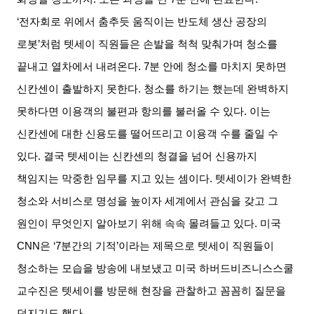
‘
전자회로 위에서 춤추듯 움직이는 반도체 생산 공장의
로봇
’
처럼 텟세이 직원들은 손발을 척척 맞춰가며 청소를
끝내고 열차에서 내려온다
. 7
분 안에 청소를 마치지 못하면
신칸센이 출발하지 못한다
.
청소를 하기는 했는데 완벽하지
못하다면 이용객의 불편과 항의를 불러올 수 있다
.
이는
신칸센에 대한 신용도를 떨어뜨리고 이용객 수를 줄일 수
있다
.
결국 텟세이는 신칸센의 청결을 넘어 신용까지
책임지는 막중한 임무를 지고 있는 셈이다
.
텟세이가 완벽한
청소와 서비스로 명성을 높이자 세계에서 관심을 갖고 그
원인이 무엇인지 알아보기 위해 속속 몰려들고 있다
.
미국
CNN
은
‘7
분간의 기적
’
이라는 제목으로 텟세이 직원들이
청소하는 모습을 방송에 내보냈고 미국 하버드비즈니스스쿨
교수진은 텟세이를 방문해 현장을 관찰하고 꼼꼼히 질문을
던지기도 했다
.