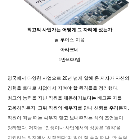
최고의 사업가는 어떻게 그 자리에 섰는가
닐 루이스 지음
아라크네
1
만
5000
원
영국에서 다양한 사업으로
20
년 넘게 일해 온 저자가 자신의
경험을 토대로 사업에서 지켜야 할 원칙들을 정리했다
.
최고의 능력을 지닌 직원을 채용하기보다는 배고픈 자를
고용하라든지
,
고위 직원의 배우자를 만나 신뢰를 주라든지
,
직원이 떠날 때는 싸우지 말고 보내주라는 식의 조언들이
망라됐다
.
저자는
“
인생이나 사업에서의 성공은
‘
원칙
’
을
지키려는 의지에서 시작된다
”
며 일이 잘 풀릴 때나
,
안 풀릴