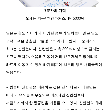
7
분간의 기적
오세웅 지음
/
쌤앤파커스
/ 1
만
5000
원
일본은 철도의 나라다
.
다양한 종류의 열차들이 일본 열도
구석구석을 촘촘한 그물망으로 엮어 누빈다
.
그중에서도
최고는 신칸센이다
.
신칸센은 시속
300
㎞ 이상으로 달리는
초고속 열차다
.
소음과 진동이 거의 없으면서도 장거리를
빠르게 이동할 수 있게 하기 때문에 일본의 많은 내외국인이
애용한다
.
사람들이 신칸센을 이용하는 것은 단지 빠르기 때문만은
아니다
.
속도를 최우선으로 여겼다면 신칸센보다
저렴하기까지 한 항공편을 이용할 수도 있다
.
신칸센의 최대