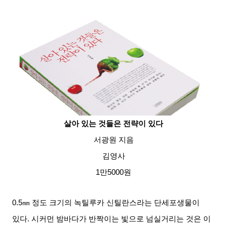
살아 있는 것들은 전략이 있다
서광원 지음
김영사
1
만
5000
원
0.5
㎜ 정도 크기의 녹틸루카 신틸란스라는 단세포생물이
있다
.
시커먼 밤바다가 반짝이는 빛으로 넘실거리는 것은 이