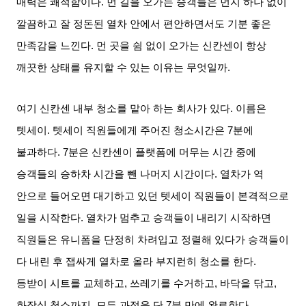
매력은 쾌적함이다
.
먼 길을 오가는 승객들은 먼지 하나 없이
깔끔하고 잘 정돈된 열차 안에서 편안하면서도 기분 좋은
만족감을 느낀다
.
먼 곳을 쉼 없이 오가는 신칸센이 항상
깨끗한 상태를 유지할 수 있는 이유는 무엇일까
.
여기 신칸센 내부 청소를 맡아 하는 회사가 있다
.
이름은
텟세이
.
텟세이 직원들에게 주어진 청소시간은
7
분에
불과하다
. 7
분은 신칸센이 플랫폼에 머무는 시간 중에
승객들의 승하차 시간을 뺀 나머지 시간이다
.
열차가 역
안으로 들어오면 대기하고 있던 텟세이 직원들이 본격적으로
일을 시작한다
.
열차가 멈추고 승객들이 내리기 시작하면
직원들은 유니폼을 단정히 차려입고 정렬해 있다가 승객들이
다 내린 후 잽싸게 열차로 올라 부지런히 청소를 한다
.
등받이 시트를 교체하고
,
쓰레기를 수거하고
,
바닥을 닦고
,
화장실 청소까지
.
모든 과정을 단
7
분 만에 완료한다
.