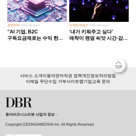
경영전략
마케팅/세일즈
2026년 5월 Issue 2
2026년 8월 Issue 1
“AI 기업, B2C
‘내가 키워주고 싶다’
구독요금제로는 수익 한계
애착이 팬덤 씨앗 시간·감정
다른 사업 없이 AI 성장에만
쏟다 보면 ‘정체성
의존 땐 위기”
공동체’로
서비스 소개
이용약관
저작권 정책
개인정보처리방침
이메일 무단수집 거부
사이트맵
기업교육 문의
동아비즈니스리뷰 사업자 정보
Copyright ⒸDONGAMEDIAN Inc. All Rights Reserved
회원 가입만 해도, DBR 월정액 서비스 첫 달 무료!