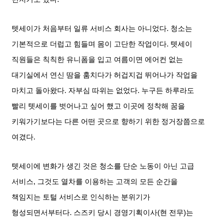
텟세이가 처음부터 일류 서비스 회사는 아니었다
.
청소는
기본적으로 더럽고 힘들며 몸이 고단한 작업이다
.
텟세이
직원들은 칙칙한 유니폼을 입고 여름이면 에어컨 없는
대기실에서 연신 땀을 훔치다가 허겁지겁 뛰어나가 작업을
마치고 돌아왔다
.
자부심 따위는 없었다
.
누구든 하루라도
빨리 텟세이를 벗어나고 싶어 했고 이곳에 정착해 꿈을
키워가기보다는 다른 어떤 곳으로 향하기 위한 정거장쯤으로
여겼다
.
텟세이에 변화가 생긴 것은 청소를 단순 노동이 아닌 고급
서비스
,
그것도 열차를 이용하는 고객의 모든 순간을
책임지는 토털 서비스로 인식하는 분위기가
형성되면서부터다
.
스즈키 당시 경영기획이사
(
현 전무
)
는