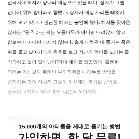
전국시대 혜자가 양나라 재상으로 있을 때다
.
장자가 그를
만나기 위해 양나라로 향했다
.
장자가 재상 자리를 빼앗기
위해 오고 있다고 판단한 혜자는 불안해 했다
.
혜자를 찾아온
장자는
“‘
원추
’
라는 새는 오동나무가 아니면 내려앉지 않고
감로수가 아니면 마시지 않는다
.
솔개가 썩은 내 풍기는 죽은
쥐를 물고 날아가다가 원추를 보고 자신의 먹이를 노리는 줄
착각하고 놀라 달아났다
”
라며 혜자를 꼬집었다
.
훌륭한
리더는 자신보다 뛰어난 부하직원을 내리누를 방법을
궁리하는 것이 아니라 그들이 자신에게 충성할 방법을
찾는다
. <
장자
> ‘
추수
’
편에 나오는 이야기다
.
최한나 기자
han@donga.co
15,000개의 아티클을 제대로 즐기는 방법
가입하면, 한 달 무료!