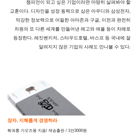
챔피언이 되고 싶은 기업이라면 마땅히 살펴봐야 할
교훈이다
.
디자인을 성장 동력으로 삼은 아우디와 삼성전자
,
막강한 정보력으로 어필한 아마존과 구글
,
이전과 완전히
차원의 또 다른 세계를 만들어낸 레고와 애플 등이 차례로
등장한다
.
레킷벤키저
,
스타우드호텔
,
바스프 등 국내에 잘
알려지지 않은 기업의 사례도 만나볼 수 있다
.
장자
,
지혜롭게
경영하라
뤄궈룽·가오즈융 지음
/
재승출판
/ 1
만
3000
원