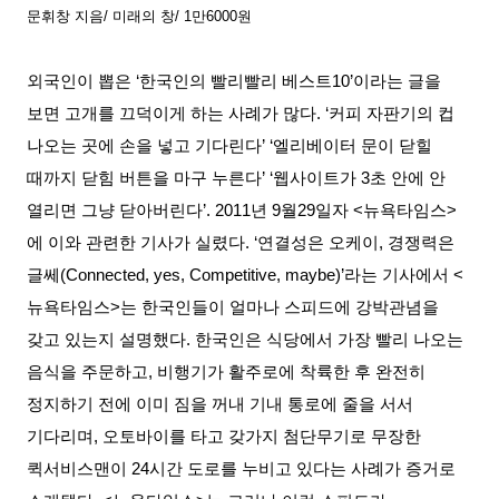
문휘창 지음
/
미래의 창
/ 1
만
6000
원
외국인이 뽑은
‘
한국인의 빨리빨리 베스트
10’
이라는 글을
보면 고개를 끄덕이게 하는 사례가 많다
. ‘
커피 자판기의 컵
나오는 곳에 손을 넣고 기다린다
’ ‘
엘리베이터 문이 닫힐
때까지 닫힘 버튼을 마구 누른다
’ ‘
웹사이트가
3
초 안에 안
열리면 그냥 닫아버린다
’. 2011
년
9
월
29
일자
<
뉴욕타임스
>
에 이와 관련한 기사가 실렸다
. ‘
연결성은 오케이
,
경쟁력은
글쎄
(Connected, yes, Competitive, maybe)’
라는 기사에서
<
뉴욕타임스
>
는 한국인들이 얼마나 스피드에 강박관념을
갖고 있는지 설명했다
.
한국인은 식당에서 가장 빨리 나오는
음식을 주문하고
,
비행기가 활주로에 착륙한 후 완전히
정지하기 전에 이미 짐을 꺼내 기내 통로에 줄을 서서
기다리며
,
오토바이를 타고 갖가지 첨단무기로 무장한
퀵서비스맨이
24
시간 도로를 누비고 있다는 사례가 증거로