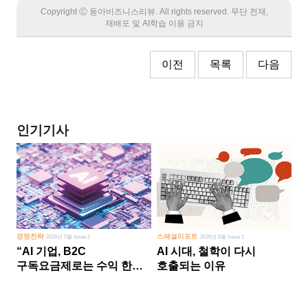
Copyright Ⓒ 동아비즈니스리뷰. All rights reserved. 무단 전재,
재배포 및 AI학습 이용 금지
이전
목록
다음
인기기사
경영전략
스페셜리포트
2026년 5월 Issue 2
2026년 8월 Issue 1
“AI 기업, B2C
AI 시대, 철학이 다시
구독요금제로는 수익 한계
호출되는 이유
다른 사업 없이 AI 성장에만
의존 땐 위기”