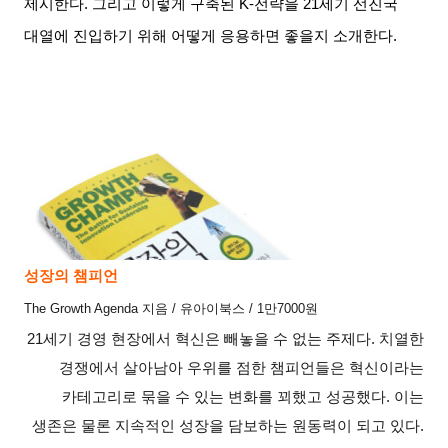
제시한다
.
그리고 이렇게 구축된
K-
전략을
21
세기 선진국
대열에 진입하기 위해 어떻게 응용하면 좋을지 소개한다
.
성장의 챔피언
The Growth Agenda
지음
/
유아이북스
/ 1
만
7000
원
21
세기 경영 현장에서 혁신은 빼놓을 수 없는 주제다
.
치열한
경쟁에서 살아남아 우위를 점한 챔피언들은 혁신이라는
카테고리로 묶을 수 있는 변화를 꾀했고 성공했다
.
이는
생존은 물론 지속적인 성장을 담보하는 원동력이 되고 있다
.