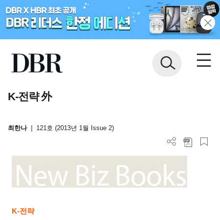
K-전략 外
최한나
|
121호 (2013년 1월 Issue 2)
K-
전략