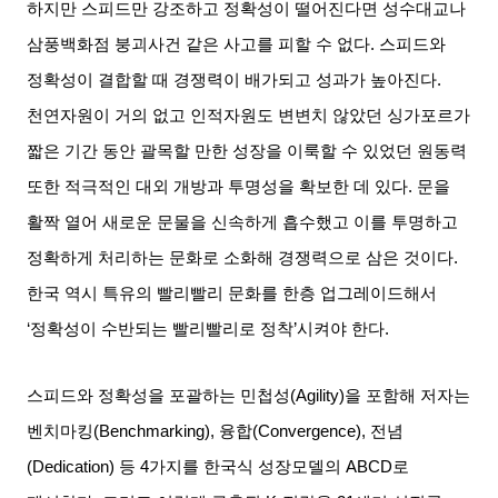
하지만 스피드만 강조하고 정확성이 떨어진다면 성수대교나
삼풍백화점 붕괴사건 같은 사고를 피할 수 없다
.
스피드와
정확성이 결합할 때 경쟁력이 배가되고 성과가 높아진다
.
천연자원이 거의 없고 인적자원도 변변치 않았던 싱가포르가
짧은 기간 동안 괄목할 만한 성장을 이룩할 수 있었던 원동력
또한 적극적인 대외 개방과 투명성을 확보한 데 있다
.
문을
활짝 열어 새로운 문물을 신속하게 흡수했고 이를 투명하고
정확하게 처리하는 문화로 소화해 경쟁력으로 삼은 것이다
.
한국 역시 특유의 빨리빨리 문화를 한층 업그레이드해서
‘
정확성이 수반되는 빨리빨리로 정착
’
시켜야 한다
.
스피드와 정확성을 포괄하는 민첩성
(Agility)
을 포함해 저자는
벤치마킹
(Benchmarking),
융합
(Convergence),
전념
(Dedication)
등
4
가지를 한국식 성장모델의
ABCD
로