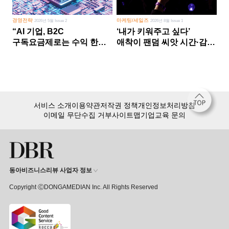
경영전략
마케팅/세일즈
2026년 5월 Issue 2
2026년 8월 Issue 1
“AI 기업, B2C
‘내가 키워주고 싶다’
구독요금제로는 수익 한계
애착이 팬덤 씨앗 시간·감정
다른 사업 없이 AI 성장에만
쏟다 보면 ‘정체성
의존 땐 위기”
공동체’로
서비스 소개
이용약관
저작권 정책
개인정보처리방침
이메일 무단수집 거부
사이트맵
기업교육 문의
동아비즈니스리뷰 사업자 정보
Copyright ⒸDONGAMEDIAN Inc. All Rights Reserved
회원 가입만 해도, DBR 월정액 서비스 첫 달 무료!
15,000여 건의 DBR 콘텐츠를
무제한으로 이용
하세요.