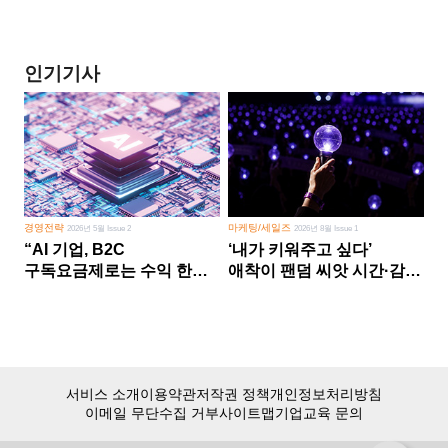
인기기사
경영전략
마케팅/세일즈
2026년 5월 Issue 2
2026년 8월 Issue 1
“AI 기업, B2C
‘내가 키워주고 싶다’
구독요금제로는 수익 한계
애착이 팬덤 씨앗 시간·감정
다른 사업 없이 AI 성장에만
쏟다 보면 ‘정체성
의존 땐 위기”
공동체’로
서비스 소개
이용약관
저작권 정책
개인정보처리방침
이메일 무단수집 거부
사이트맵
기업교육 문의