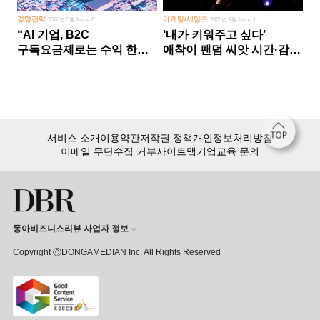
경영전략
마케팅/세일즈
2026년 5월 Issue 2
2026년 8월 Issue 1
“AI 기업, B2C
‘내가 키워주고 싶다’
구독요금제로는 수익 한계
애착이 팬덤 씨앗 시간·감정
다른 사업 없이 AI 성장에만
쏟다 보면 ‘정체성
의존 땐 위기”
공동체’로
서비스 소개
이용약관
저작권 정책
개인정보처리방침
이메일 무단수집 거부
사이트맵
기업교육 문의
동아비즈니스리뷰 사업자 정보
Copyright ⒸDONGAMEDIAN Inc. All Rights Reserved
회원 가입만 해도, DBR 월정액 서비스 첫 달 무료!
15,000여 건의 DBR 콘텐츠를
무제한으로 이용
하세요.
첫 달 무제한 이용