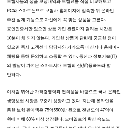
보험사들의 상품 보장내역과 보험료를 직접 비교해보고
PC
와 스마트폰으로 보험사 홈페이지에 접속한 뒤 온라인
추천 설계 기능으로 자신에게 꼭 맞는 상품을 고른다
.
공인인증서만 있으면 상품 가입 완료까지 걸리는 시간은
10
분이 채 되지 않는다
.
가입한 상품과 관련해 궁금한 점이
있으면 즉시 고객센터 담당자와 카카오톡 메신저나 홈페이지
채팅을 통해 문의하고 소통할 수 있다
.
통신과 정보기술
(IT)
의 발달이 가져온 스마트시대 보험의 신
(
新
)
풍속도라 할
만하다
.
이처럼 뛰어난 가격경쟁력과 편의성을 바탕으로 국내 온라인
생명보험 시장은 꾸준히 성장하고 있다
.
지난해 온라인을
통한 보험 판매액은
75
억
5500
만 원으로 전년도의
47
억여
원에 비해
60%
이상 성장했다
.
모바일로의 확산 속도도