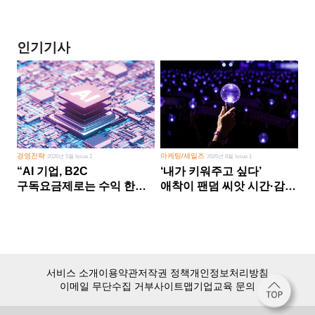
인기기사
경영전략
마케팅/세일즈
2026년 5월 Issue 2
2026년 8월 Issue 1
“AI 기업, B2C
‘내가 키워주고 싶다’
구독요금제로는 수익 한계
애착이 팬덤 씨앗 시간·감정
다른 사업 없이 AI 성장에만
쏟다 보면 ‘정체성
의존 땐 위기”
공동체’로
서비스 소개
이용약관
저작권 정책
개인정보처리방침
이메일 무단수집 거부
사이트맵
기업교육 문의