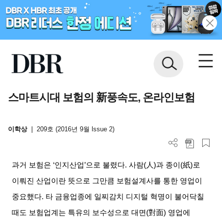
스마트시대 보험의 新풍속도, 온라인보험
이학상
|
209호 (2016년 9월 lssue 2)
과거 보험은
‘
인지산업
’
으로 불렸다
.
사람
(
人
)
과 종이
(
紙
)
로
이뤄진 산업이란 뜻으로 그만큼 보험설계사를 통한 영업이
중요했다
.
타 금융업종에 일찌감치 디지털 혁명이 불어닥칠
때도 보험업계는 특유의 보수성으로 대면
(
對面
)
영업에