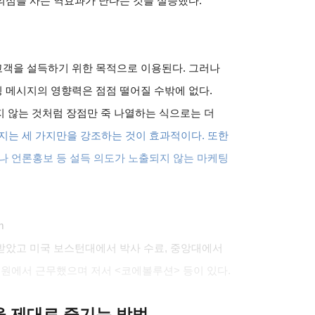
의심을 사는 역효과가 난다는 것을 실증했다
.
고객을 설득하기 위한 목적으로 이용된다
.
그러나
 메시지의 영향력은 점점 떨어질 수밖에 없다
.
지 않는 것처럼 장점만 죽 나열하는 식으로는 더
지는 세 가지만을 강조하는 것이 효과적이다
.
또한
나 언론홍보 등 설득 의도가 노출되지 않는 마케팅
m
받았고 미국 보스턴대에서 박사 수료
,
중앙대에서
원에서 근무했으며 저서
<
코에볼루션
>
등이 있다
.
클을 제대로 즐기는 방법