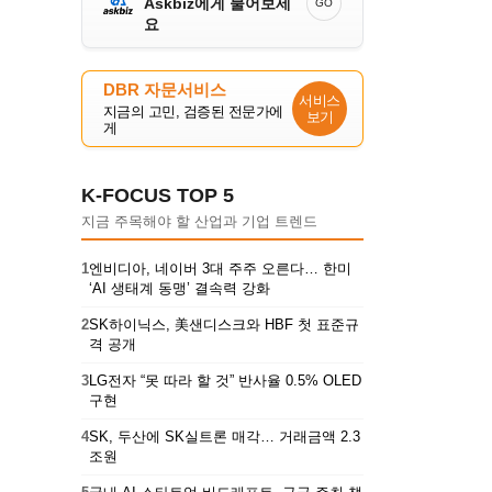
Askbiz에게 물어보세
GO
요
DBR 자문서비스
서비스
지금의 고민, 검증된 전문가에
보기
게
K-FOCUS TOP 5
지금 주목해야 할 산업과 기업 트렌드
1
엔비디아, 네이버 3대 주주 오른다… 한미
‘AI 생태계 동맹’ 결속력 강화
2
SK하이닉스, 美샌디스크와 HBF 첫 표준규
격 공개
3
LG전자 “못 따라 할 것” 반사율 0.5% OLED
구현
4
SK, 두산에 SK실트론 매각… 거래금액 2.3
조원