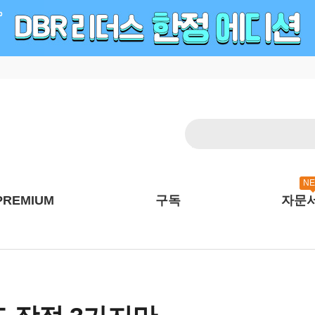
N
PREMIUM
구독
자문