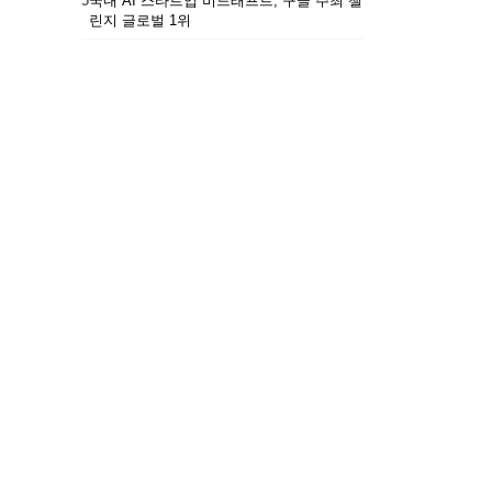
5
국내 AI 스타트업 비드래프트, 구글 주최 챌
린지 글로벌 1위