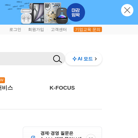
로그인
회원가입
고객센터
기업교육 문의
|
|
|
AI 모드
EW
서비스
K-FOCUS
경제·경영 질문은