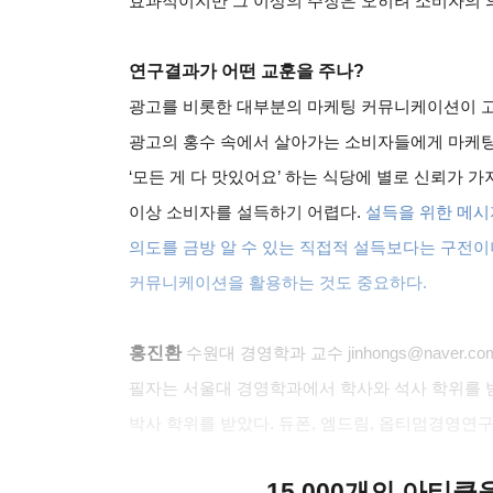
효과적이지만 그 이상의 주장은 오히려 소비자의 
연구결과가 어떤 교훈을 주나
?
광고를 비롯한 대부분의 마케팅 커뮤니케이션이 
광고의 홍수 속에서 살아가는 소비자들에게 마케팅
‘
모든 게 다 맛있어요
’
하는 식당에 별로 신뢰가 가
이상 소비자를 설득하기 어렵다
.
설득을 위한 메시
의도를 금방 알 수 있는 직접적 설득보다는 구전이
커뮤니케이션을 활용하는 것도 중요하다
.
홍진환
수원대 경영학과 교수
jinhongs@naver.co
필자는 서울대 경영학과에서 학사와 석사 학위를 
박사 학위를 받았다
.
듀폰
,
엠드림
,
옵티멈경영연구
15,000개의 아티