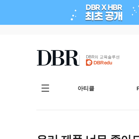
DBR의 교육솔루션
아티클