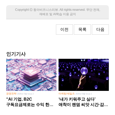
Copyright Ⓒ 동아비즈니스리뷰. All rights reserved. 무단 전재,
재배포 및 AI학습 이용 금지
이전
목록
다음
인기기사
경영전략
마케팅/세일즈
2026년 5월 Issue 2
2026년 8월 Issue 1
“AI 기업, B2C
‘내가 키워주고 싶다’
구독요금제로는 수익 한계
애착이 팬덤 씨앗 시간·감정
다른 사업 없이 AI 성장에만
쏟다 보면 ‘정체성