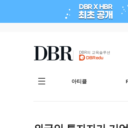
DBR의 교육솔루션
아티클