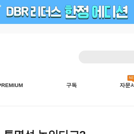
N
PREMIUM
구독
자문