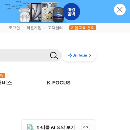
로그인
회원가입
고객센터
기업교육 문의
|
|
|
AI 모드
EW
서비스
K-FOCUS
아티클 AI 요약 보기
GO