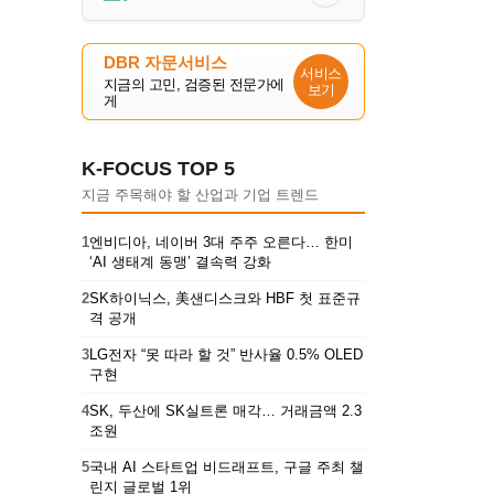
DBR 자문서비스
서비스
지금의 고민, 검증된 전문가에
보기
게
K-FOCUS TOP 5
지금 주목해야 할 산업과 기업 트렌드
1
엔비디아, 네이버 3대 주주 오른다… 한미
‘AI 생태계 동맹’ 결속력 강화
2
SK하이닉스, 美샌디스크와 HBF 첫 표준규
격 공개
3
LG전자 “못 따라 할 것” 반사율 0.5% OLED
구현
4
SK, 두산에 SK실트론 매각… 거래금액 2.3
조원
5
국내 AI 스타트업 비드래프트, 구글 주최 챌
린지 글로벌 1위