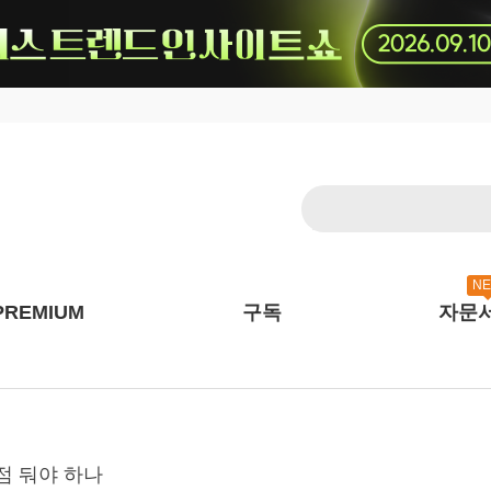
N
PREMIUM
구독
자문
중점 둬야 하나