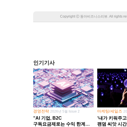
Copyright Ⓒ 동아비즈니스리뷰. All rights
인기기사
경영전략
마케팅/세일즈
2026년 5월 Issue 2
2
“AI 기업, B2C
‘내가 키워주고
구독요금제로는 수익 한계
팬덤 씨앗 시간