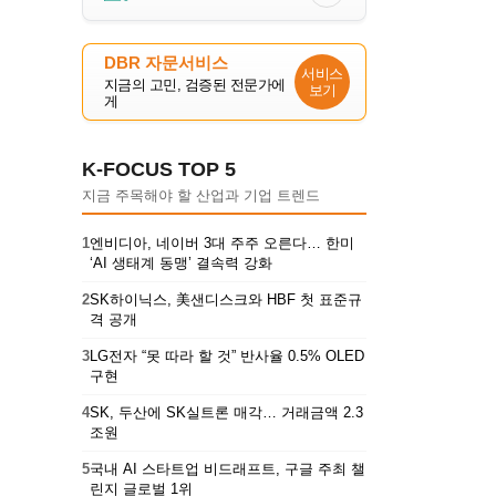
DBR 자문서비스
서비스
지금의 고민, 검증된 전문가에
보기
게
K-FOCUS TOP 5
지금 주목해야 할 산업과 기업 트렌드
1
엔비디아, 네이버 3대 주주 오른다… 한미
‘AI 생태계 동맹’ 결속력 강화
2
SK하이닉스, 美샌디스크와 HBF 첫 표준규
격 공개
3
LG전자 “못 따라 할 것” 반사율 0.5% OLED
구현
4
SK, 두산에 SK실트론 매각… 거래금액 2.3
조원
5
국내 AI 스타트업 비드래프트, 구글 주최 챌
린지 글로벌 1위