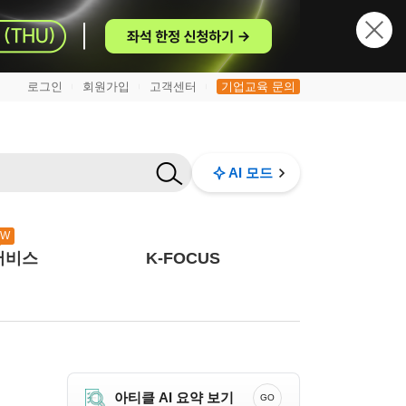
로그인
회원가입
고객센터
기업교육 문의
|
|
|
AI 모드
EW
서비스
K-FOCUS
아티클 AI 요약 보기
GO