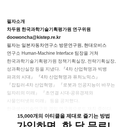
필자소개
차두원 한국과학기술기획평가원 연구위원
doowoncha@kistep.re.kr
필자는 일본자동차연구소 방문연구원, 현대모비스
연구소 Human-Machine Interface 팀장을 거쳐
한국과학기술기획평가원 정책기획실장, 전략기획실장,
성과확산실장 등을 지냈다. 『4차 산업혁명과 빅뱅
파괴의 시대』 『4차 산업혁명과 퓨처노믹스』
『잡킬러-4차 산업혁명』 『로봇과 인공지능이 바꾸는
일자리의 미래』 『초연결 시대-공유경제와
사물인터넷의 미래』 등을 공저했다.
한국생산기술연구원 겸임 연구원으로도 재직 중이다.
15,000개의 아티클을 제대로 즐기는 방법
가입하면, 한 달 무료!