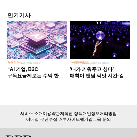
인기기사
경영전략
마케팅/세일즈
2026년 5월 Issue 2
2026년 8월 Issue 1
“AI 기업, B2C
‘내가 키워주고 싶다’
구독요금제로는 수익 한계
애착이 팬덤 씨앗 시간·감정
다른 사업 없이 AI 성장에만
쏟다 보면 ‘정체성
의존 땐 위기”
공동체’로
서비스 소개
이용약관
저작권 정책
개인정보처리방침
이메일 무단수집 거부
사이트맵
기업교육 문의