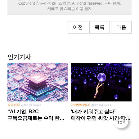
Copyright Ⓒ 동아비즈니스리뷰. All rights reserved. 무단 전재,
재배포 및 AI학습 이용 금지
이전
목록
다음
인기기사
경영전략
마케팅/세일즈
2026년 5월 Issue 2
2026년 8월 Issue 1
“AI 기업, B2C
‘내가 키워주고 싶다’
구독요금제로는 수익 한계
애착이 팬덤 씨앗 시간·감정
다른 사업 없이 AI 성장에만
쏟다 보면 ‘정체성
의존 땐 위기”
공동체’로