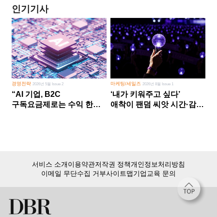
인기기사
경영전략
마케팅/세일즈
2026년 5월 Issue 2
2026년 8월 Issue 1
“AI 기업, B2C
‘내가 키워주고 싶다’
구독요금제로는 수익 한계
애착이 팬덤 씨앗 시간·감정
다른 사업 없이 AI 성장에만
쏟다 보면 ‘정체성
의존 땐 위기”
공동체’로
서비스 소개
이용약관
저작권 정책
개인정보처리방침
이메일 무단수집 거부
사이트맵
기업교육 문의