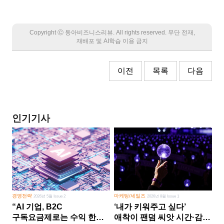
Copyright Ⓒ 동아비즈니스리뷰. All rights reserved. 무단 전재,
재배포 및 AI학습 이용 금지
이전
목록
다음
인기기사
경영전략
마케팅/세일즈
2026년 5월 Issue 2
2026년 8월 Issue 1
“AI 기업, B2C
‘내가 키워주고 싶다’
구독요금제로는 수익 한계
애착이 팬덤 씨앗 시간·감정