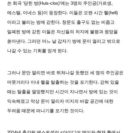
쓴 희곡
‘
닫힌 방
(Huis-clos)’
에는
3
명의 주인공
(
가르생
,
에스텔
,
이네스 등
)
이 등장한다
.
이들은 오랜 시간 헬
(hell)
이라고 불리는 방에 갇힌다
.
창문도 출구도 없는 비좁고
밀폐된 방에 갇힌 이들은 자신들의 처지에 불평과 원망을
쏟아낸다
.
그러던 어느 날 갑자기 방에 문이 열리고 밖으로
나갈 수 있는 기회를 얻게 된다
.
그러나 문만 열리면 바로 뛰쳐나갈 듯했던 세 명의 주인공은
머뭇거리다 이내 헬을 탈출하는 것을 포기한다
.
갇혀 있을
때는 탈출을 열망했지만 시간이 지나면서 방에 있는 것이
익숙해졌고 막상 문이 열리자 미지의 바깥 공간에 대한
두려움 때문에 떠나기를 포기한 것이다
.
2014
년 출간된 베스트셀러
<
아이디어 메이커
-
현재 틀에서