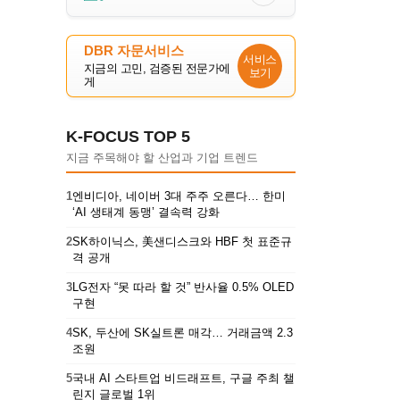
DBR 자문서비스
서비스
지금의 고민, 검증된 전문가에
보기
게
K-FOCUS TOP 5
지금 주목해야 할 산업과 기업 트렌드
1
엔비디아, 네이버 3대 주주 오른다… 한미
‘AI 생태계 동맹’ 결속력 강화
2
SK하이닉스, 美샌디스크와 HBF 첫 표준규
격 공개
3
LG전자 “못 따라 할 것” 반사율 0.5% OLED
구현
4
SK, 두산에 SK실트론 매각… 거래금액 2.3
조원
5
국내 AI 스타트업 비드래프트, 구글 주최 챌
린지 글로벌 1위