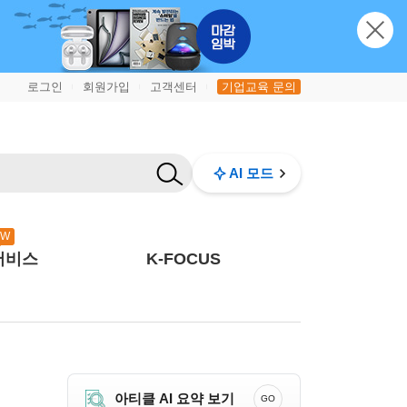
로그인
회원가입
고객센터
기업교육 문의
|
|
|
AI 모드
EW
서비스
K-FOCUS
아티클 AI 요약 보기
GO