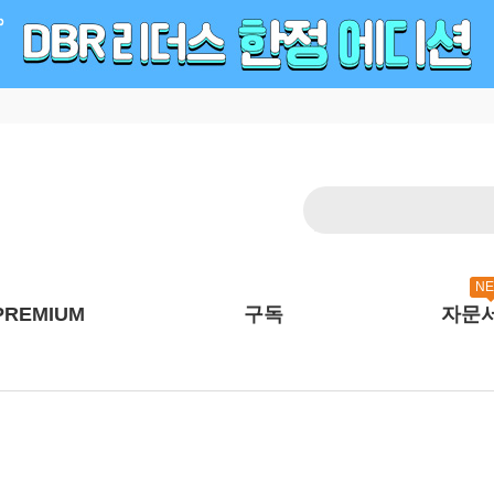
N
PREMIUM
구독
자문