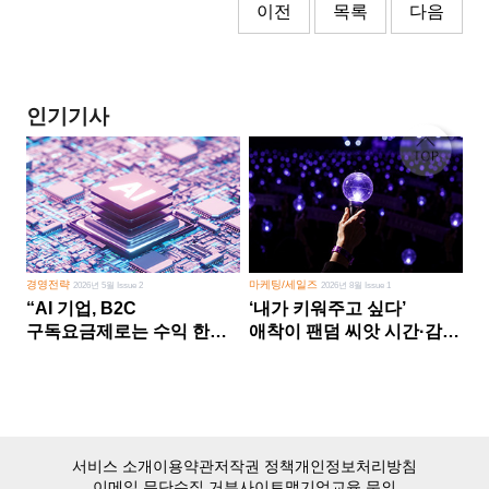
이전
목록
다음
인기기사
경영전략
마케팅/세일즈
2026년 5월 Issue 2
2026년 8월 Issue 1
“AI 기업, B2C
‘내가 키워주고 싶다’
구독요금제로는 수익 한계
애착이 팬덤 씨앗 시간·감정
다른 사업 없이 AI 성장에만
쏟다 보면 ‘정체성
의존 땐 위기”
공동체’로
서비스 소개
이용약관
저작권 정책
개인정보처리방침
이메일 무단수집 거부
사이트맵
기업교육 문의