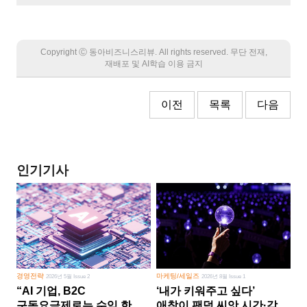
Copyright Ⓒ 동아비즈니스리뷰. All rights reserved. 무단 전재,
재배포 및 AI학습 이용 금지
이전
목록
다음
인기기사
경영전략
마케팅/세일즈
2026년 5월 Issue 2
2026년 8월 Issue 1
“AI 기업, B2C
‘내가 키워주고 싶다’
구독요금제로는 수익 한계
애착이 팬덤 씨앗 시간·감정