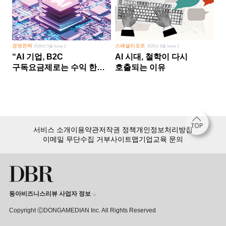
경영전략
스페셜리포트
2026년 5월 Issue 2
2026년 8월 Issue 1
“AI 기업, B2C
AI 시대, 철학이 다시
구독요금제로는 수익 한계
호출되는 이유
다른 사업 없이 AI 성장에만
의존 땐 위기”
서비스 소개
이용약관
저작권 정책
개인정보처리방침
이메일 무단수집 거부
사이트맵
기업교육 문의
동아비즈니스리뷰 사업자 정보
Copyright ⒸDONGAMEDIAN Inc. All Rights Reserved
회원 가입만 해도, DBR 월정액 서비스 첫 달 무료!