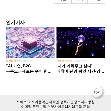
인기기사
경영전략
마케팅/세일즈
2026년 5월 Issue 2
2026년 8월 Issue 1
“AI 기업, B2C
‘내가 키워주고 싶다’
구독요금제로는 수익 한계
애착이 팬덤 씨앗 시간·감정
다른 사업 없이 AI 성장에만
쏟다 보면 ‘정체성
의존 땐 위기”
공동체’로
서비스 소개
이용약관
저작권 정책
개인정보처리방침
이메일 무단수집 거부
사이트맵
기업교육 문의