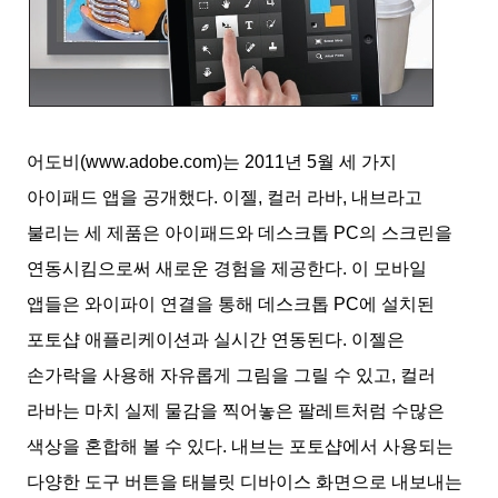
어도비
(www.adobe.com)
는
2011
년
5
월 세 가지
아이패드 앱을 공개했다
.
이젤
,
컬러 라바
,
내브라고
불리는 세 제품은 아이패드와 데스크톱
PC
의 스크린을
연동시킴으로써 새로운 경험을 제공한다
.
이 모바일
앱들은 와이파이 연결을 통해 데스크톱
PC
에 설치된
포토샵 애플리케이션과 실시간 연동된다
.
이젤은
손가락을 사용해 자유롭게 그림을 그릴 수 있고
,
컬러
라바는 마치 실제 물감을 찍어놓은 팔레트처럼 수많은
색상을 혼합해 볼 수 있다
.
내브는 포토샵에서 사용되는
다양한 도구 버튼을 태블릿 디바이스 화면으로 내보내는