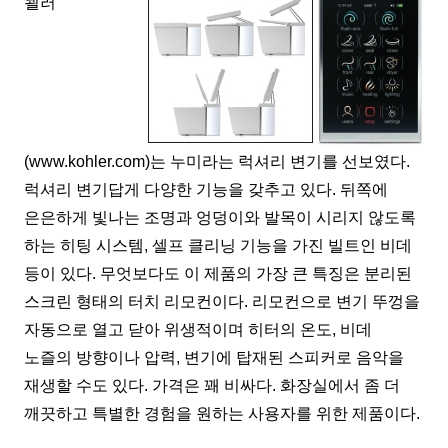
쾰러
(
www.kohler.com
)
는 누미라는 럭셔리 변기를 선보였다
.
럭셔리 변기답게 다양한 기능을 갖추고 있다
.
뒤쪽에
은은하게 빛나는 조명과 엉덩이와 발목이 시리지 않도록
하는 히팅 시스템
,
셀프 클리닝 기능을 가진 빌트인 비데
등이 있다
.
무엇보다도 이 제품의 가장 큰 특징은 분리된
스크린 형태의 터치 리모컨이다
.
리모컨으로 변기 뚜껑을
자동으로 열고 닫아 위생적이며 히터의 온도
,
비데
노즐의 방향이나 압력
,
변기에 탑재된 스피커로 음악을
재생할 수도 있다
.
가격은 꽤 비싸다
.
화장실에서 좀 더
깨끗하고 특별한 경험을 원하는 사용자를 위한 제품이다
.