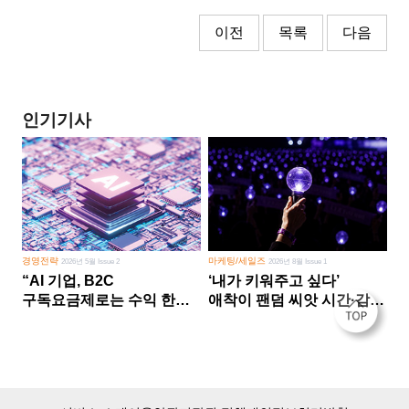
이전
목록
다음
인기기사
경영전략
마케팅/세일즈
2026년 5월 Issue 2
2026년 8월 Issue 1
“AI 기업, B2C
‘내가 키워주고 싶다’
구독요금제로는 수익 한계
애착이 팬덤 씨앗 시간·감정
다른 사업 없이 AI 성장에만
쏟다 보면 ‘정체성
의존 땐 위기”
공동체’로