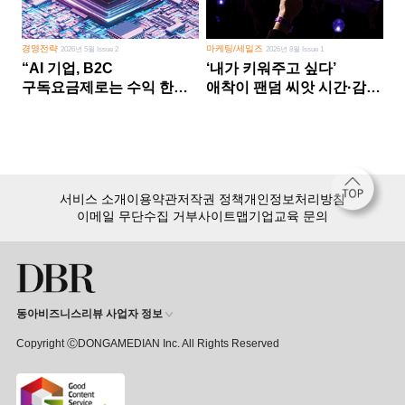
경영전략
마케팅/세일즈
2026년 5월 Issue 2
2026년 8월 Issue 1
“AI 기업, B2C
‘내가 키워주고 싶다’
구독요금제로는 수익 한계
애착이 팬덤 씨앗 시간·감정
다른 사업 없이 AI 성장에만
쏟다 보면 ‘정체성
의존 땐 위기”
공동체’로
서비스 소개
이용약관
저작권 정책
개인정보처리방침
이메일 무단수집 거부
사이트맵
기업교육 문의
동아비즈니스리뷰 사업자 정보
Copyright ⒸDONGAMEDIAN Inc. All Rights Reserved
회원 가입만 해도, DBR 월정액 서비스 첫 달 무료!
15,000여 건의 DBR 콘텐츠를
무제한으로 이용
하세요.