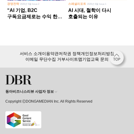
경영전략
스페셜리포트
2026년 5월 Issue 2
2026년 8월 Issue 1
“AI 기업, B2C
AI 시대, 철학이 다시
구독요금제로는 수익 한계
호출되는 이유
다른 사업 없이 AI 성장에만
의존 땐 위기”
서비스 소개
이용약관
저작권 정책
개인정보처리방침
이메일 무단수집 거부
사이트맵
기업교육 문의
동아비즈니스리뷰 사업자 정보
Copyright ⒸDONGAMEDIAN Inc. All Rights Reserved
회원 가입만 해도, DBR 월정액 서비스 첫 달 무료!
15,000여 건의 DBR 콘텐츠를
무제한으로 이용
하세요.
첫 달 무제한 이용