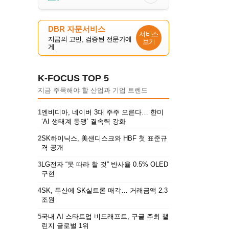
DBR 자문서비스
서비스
지금의 고민, 검증된 전문가에
보기
게
K-FOCUS TOP 5
지금 주목해야 할 산업과 기업 트렌드
1
엔비디아, 네이버 3대 주주 오른다… 한미
‘AI 생태계 동맹’ 결속력 강화
2
SK하이닉스, 美샌디스크와 HBF 첫 표준규
격 공개
3
LG전자 “못 따라 할 것” 반사율 0.5% OLED
구현
4
SK, 두산에 SK실트론 매각… 거래금액 2.3
조원
5
국내 AI 스타트업 비드래프트, 구글 주최 챌
린지 글로벌 1위