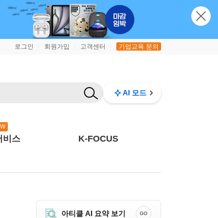
로그인
회원가입
고객센터
기업교육 문의
|
|
|
AI 모드
EW
서비스
K-FOCUS
아티클 AI 요약 보기
GO