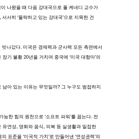
책이 나왔을 때 다음 강대국으로 폴 케네디 교수가
,
서서히
‘
몰락하고 있는 강대국
’
으로 지목한 건
히 빗나갔다
.
미국은 경제력과 군사력 모든 측면에서
 장기 불황
20
년을 거치며 중국에
‘
미국 대항마
’
의
 남아 있는 이유는 무엇일까
?
그 누구도 범접하지
속가능한 힘의 원천으로
‘
소프트 파워
’
를 꼽는다
.
전
운 유연성
,
영화와 음식
,
의복 등 실생활과 밀접한
계의 표준을
‘
미국적 가치
’
로 만들어낸
‘
연성권력
’
의