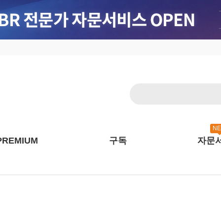
N
PREMIUM
구독
자문