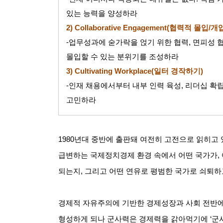
있는 능력을 양성하라
2) Collaborative Engagement(
협력적 몰입
/
개
-
업무성과에 숟가락을 얹기 위한 협력
,
면피성 
몰입할 수 있는 분위기를 조성하라
3) Cultivating Workplace(
일터 경작하기
)
-
인재 채용에서부터 내부 인력 육성
,
리더십 확
고민하라
1980
년대 중반에 출판돼 여전히 고전으로 읽히고 
급변하는 국제정치경제 환경 속에서 어떤 국가가
,
되는지
,
그리고 어떤 연유로 평범한 국가로 쇠퇴하
경제적 자유주의에 기반한 경제성장과 사회 전반에
형성하게 되나 군사력은 경제력을 갉아먹기에
‘
군