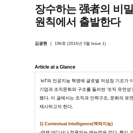
장수하는 强者의 비밀,
원칙에서 출발한다
김광현
|
196호 (2016년 3월 lssue 1)
Article at a Glance
IoT
와 인공지능 혁명에 글로벌 저성장 기조가 
기업과 조직문화와 구조를 둘러싼
‘
조직 유연성
’
됐다
.
이 글에서는 조직과 인력구조
,
문화의 유연
제시하고자 한다
.
1) Contextual Intelligence(
맥락지능
)
-
언제 어디서나 적용되는 매뉴얼은 없다
.
핵심 