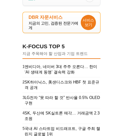
DBR 자문서비스
서비스
지금의 고민, 검증된 전문가에
보기
게
K-FOCUS TOP 5
지금 주목해야 할 산업과 기업 트렌드
1
엔비디아, 네이버 3대 주주 오른다… 한미
‘AI 생태계 동맹’ 결속력 강화
2
SK하이닉스, 美샌디스크와 HBF 첫 표준규
격 공개
3
LG전자 “못 따라 할 것” 반사율 0.5% OLED
구현
4
SK, 두산에 SK실트론 매각… 거래금액 2.3
조원
5
국내 AI 스타트업 비드래프트, 구글 주최 챌
린지 글로벌 1위