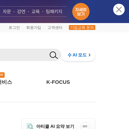
로그인
회원가입
고객센터
기업교육 문의
|
|
|
AI 모드
EW
서비스
K-FOCUS
아티클 AI 요약 보기
GO