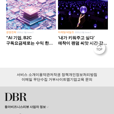
경영전략
마케팅/세일즈
2026년 5월 Issue 2
2026년 8월 Issue 1
“AI 기업, B2C
‘내가 키워주고 싶다’
구독요금제로는 수익 한계
애착이 팬덤 씨앗 시간·감정
다른 사업 없이 AI 성장에만
쏟다 보면 ‘정체성
의존 땐 위기”
공동체’로
서비스 소개
이용약관
저작권 정책
개인정보처리방침
이메일 무단수집 거부
사이트맵
기업교육 문의
동아비즈니스리뷰 사업자 정보