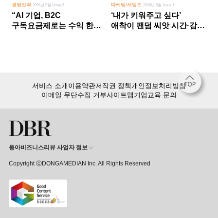
경영전략
마케팅/세일즈
2026년 5월 Issue 2
2026년 8월 Issue 1
“AI 기업, B2C
‘내가 키워주고 싶다’
구독요금제로는 수익 한계
애착이 팬덤 씨앗 시간·감정
다른 사업 없이 AI 성장에만
쏟다 보면 ‘정체성
의존 땐 위기”
공동체’로
서비스 소개
이용약관
저작권 정책
개인정보처리방침
이메일 무단수집 거부
사이트맵
기업교육 문의
동아비즈니스리뷰 사업자 정보
Copyright ⒸDONGAMEDIAN Inc. All Rights Reserved
회원 가입만 해도, DBR 월정액 서비스 첫 달 무료!
15,000여 건의 DBR 콘텐츠를
무제한으로 이용
하세요.
첫 달 무제한 이용