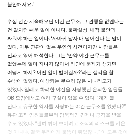
불안해서요.”
수십 년간 지속해오던 야간 근무조, 그 관행을 없앤다는
건 말처럼 쉬운 일이 아니다. 불확실성, 내적 불안과
싸워야 하는 일이다. ‘까마귀 날자 배 떨어진다’는 말이
있다. 아무 연관이 없는 우연의 사건이지만 사람들은
인과로 엮어 해석한다. 그는 ‘만약 야간 근무조를
없앴는데 얼마 지나지 않아서 라인에 문제가 생기면
어떻게 하지? 어떤 일이 벌어질까?’라는 생각을 할
수밖에 없었다. 예상되는 무수히 많은 시나리오가
있었다. 일례로 화려한 야전을 자랑했던 은퇴한 임원들
OB 모임에서도 여러 구설이 있을 수 있다. “걔가 뭘
안다고 유구한 역사를 자랑하는 야간 근무조를 없앴나?”
유관 조직 임원들로부터 암묵적인 견제나 공격을 받을
수도 있었다. “괜히 튀어 보이려고 조직의 리스크를 키운
것 아니냐. 결국 우리에게 불똥이 튀었잖나.” 이 모든 것이