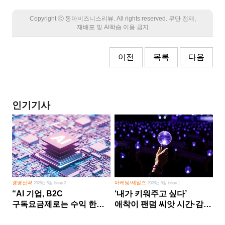
Copyright Ⓒ 동아비즈니스리뷰. All rights reserved. 무단 전재,
재배포 및 AI학습 이용 금지
이전
목록
다음
인기기사
경영전략
마케팅/세일즈
2026년 5월 Issue 2
2026년 8월 Issue 1
“AI 기업, B2C
‘내가 키워주고 싶다’
구독요금제로는 수익 한계
애착이 팬덤 씨앗 시간·감정
다른 사업 없이 AI 성장에만
쏟다 보면 ‘정체성