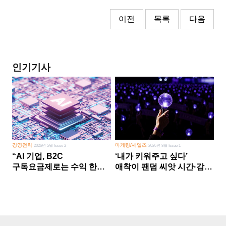
이전
목록
다음
인기기사
경영전략
마케팅/세일즈
2026년 5월 Issue 2
2026년 8월 Issue 1
“AI 기업, B2C
‘내가 키워주고 싶다’
구독요금제로는 수익 한계
애착이 팬덤 씨앗 시간·감정
다른 사업 없이 AI 성장에만
쏟다 보면 ‘정체성
의존 땐 위기”
공동체’로