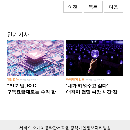
이전
목록
다음
인기기사
경영전략
마케팅/세일즈
2026년 5월 Issue 2
2026년 8월 Issue 1
“AI 기업, B2C
‘내가 키워주고 싶다’
구독요금제로는 수익 한계
애착이 팬덤 씨앗 시간·감정
다른 사업 없이 AI 성장에만
쏟다 보면 ‘정체성
의존 땐 위기”
공동체’로
서비스 소개
이용약관
저작권 정책
개인정보처리방침