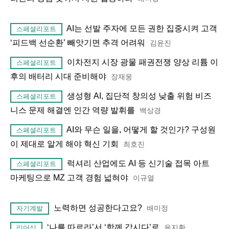
AI는 선발 주자에 모든 권한 집중시켜 고객
스페셜리포트
‘피드백 선순환’ 빼앗기면 추격 어려워
김윤진
이차전지 시장 광물 패권전쟁 양상 리튬 이
스페셜리포트
후의 배터리 시대 준비해야
장재웅
생성형 AI, 집단적 창의성 낮출 위험 비즈
스페셜리포트
니스 문제 해결엔 인간 역량 발휘를
백상경
AI와 무슨 일을, 어떻게 할 것인가? 구성원
스페셜리포트
이 제대로 알게 해야 혁신 기회
최호진
럭셔리 산업에도 AI 등 신기술 접목 아트
스페셜리포트
마케팅으로 MZ 고객 경험 넓혀야
이규열
노력하면 성공한다고요?
배미정
자기계발
‘나를 따르라’서 ‘함께 갑시다’로
윤지환
리더십