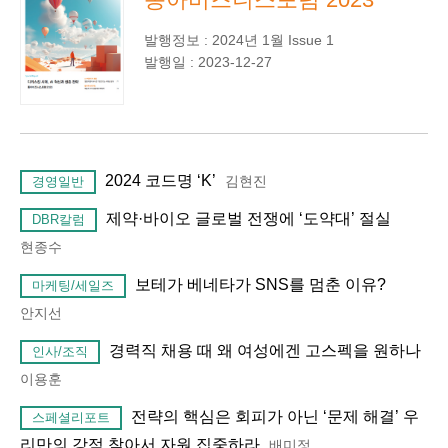
발행정보 : 2024년 1월 Issue 1
발행일 : 2023-12-27
2024 코드명 ‘K’
김현진
경영일반
제약·바이오 글로벌 전쟁에 ‘도약대’ 절실
DBR칼럼
현종수
보테가 베네타가 SNS를 멈춘 이유?
마케팅/세일즈
안지선
경력직 채용 때 왜 여성에겐 고스펙을 원하나
인사/조직
이용훈
전략의 핵심은 회피가 아닌 ‘문제 해결’ 우
스페셜리포트
리만의 강점 찾아서 자원 집중하라
배미정