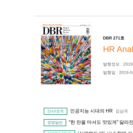
DBR 271호
HR Anal
발행정보 : 2019년
발행일 : 2019-0
인공지능 시대의 HR
김남국
인사/조직
“한 잔을 마셔도 맛있게” 달라
경영일반