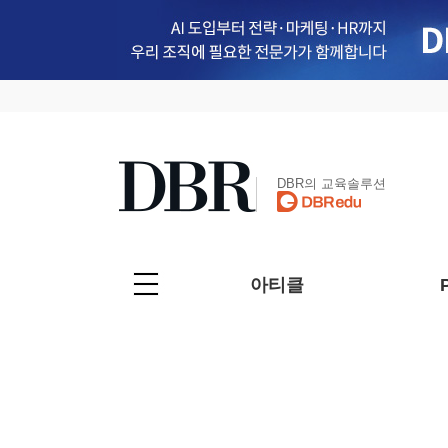
DBR의 교육솔루션
아티클