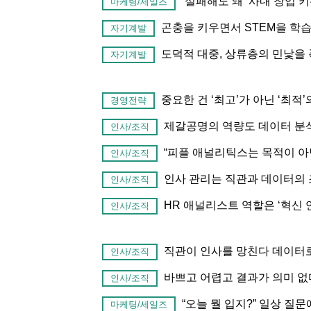
‘실패해도 돼’ 사내 창업 
마케팅/세일즈
곤충을 키우면서 STEM을 학
자기계발
도덕적 대중, 상류층의 민낯을
자기계발
중요한 건 ‘최고’가 아닌 ‘최적’
경영전략
제갈공명의 역량도 데이터 분석
인사/조직
“피플 애널리틱스는 목적이 아
인사/조직
인사 관리는 직관과 데이터의 
인사/조직
HR 애널리스트 역할은 ‘혁신
인사/조직
직관이 인사를 망친다 데이터
인사/조직
바쁘고 어렵고 결과가 의미 없
인사/조직
“오늘 뭘 입지?” 일상 질
마케팅/세일즈