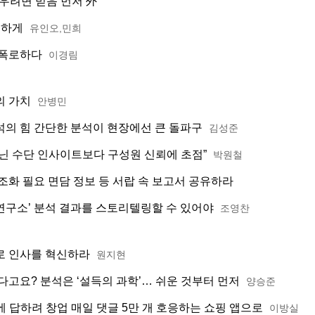
키우려면 믿음 먼저 外
습하게
유인오,민희
 폭로하다
이경림
의 가치
안병민
의 힘 간단한 분석이 현장에선 큰 돌파구
김성준
닌 수단 인사이트보다 구성원 신뢰에 초점”
박원철
조화 필요 면담 정보 등 서랍 속 보고서 공유하라
 연구소’ 분석 결과를 스토리텔링할 수 있어야
조영찬
로 인사를 혁신하라
원지현
다고요? 분석은 ‘설득의 과학’… 쉬운 것부터 먼저
양승준
문에 답하려 창업 매일 댓글 5만 개 호응하는 쇼핑 앱으로
이방실