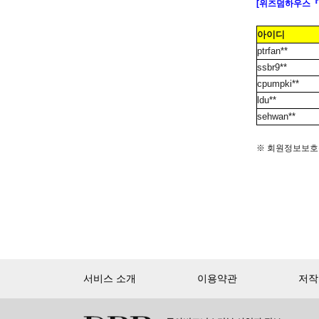
[
위즈덤하우스
『
아이디
ptrfan**
ssbr9**
cpumpki**
ldu**
sehwan**
※
회원정보보호를
서비스 소개
이용약관
저작