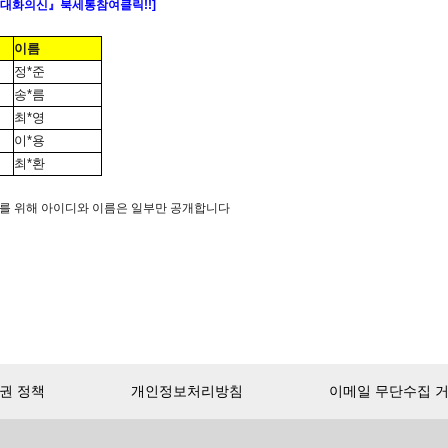
대화의
신
』
북세통
참여
클릭!!]
이름
정*준
송*름
최*영
이*용
최*환
 위해 아이디와 이름은 일부만 공개합니다
권 정책
개인정보처리방침
이메일 무단수집 