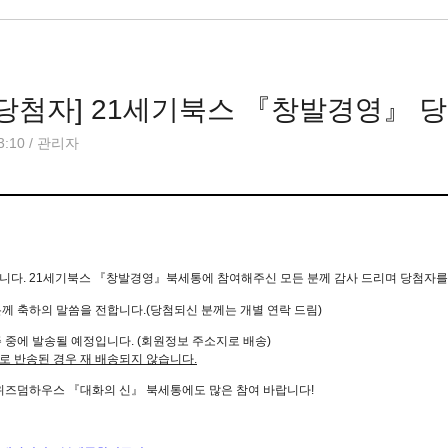
 당첨자] 21세기북스 『창발경영』 
3:10
/
관리자
니다.
21
세기북스
『창발경영』
북세통에 참여해주신 모든 분께 감사 드리며 당첨자를
께 축하의 말씀을 전합니다.(당첨되신 분께는 개별 연락 드림)
 중에 발송될 예정입니다. (회원정보 주소지로 배송)
로 반송된 경우 재 배송되지 않습니다.
 위즈덤하우스
『대화의 신』 북세
통에도 많은 참여 바랍니다!