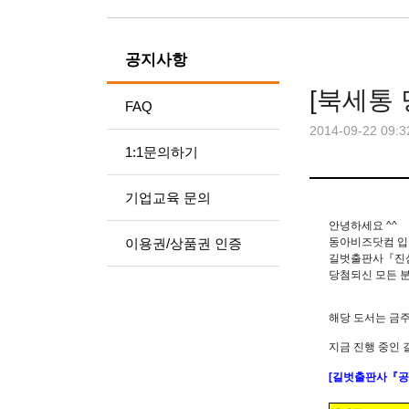
공지사항
[북세통
FAQ
2014-09-22 09:3
1:1문의하기
기업교육 문의
안녕하세요 ^^
이용권/상품권 인증
동아비즈닷컴 입
길벗출판사
『진
당첨되신 모든 분
해당 도서는 금주
지금 진행 중인
[
길벗출판사
『
공