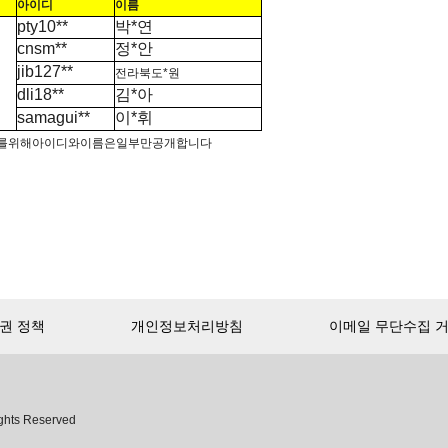
아이디
이름
pty10**
박*연
cnsm**
정*안
jib127**
전라북도*원
dli18**
김*아
samagui**
이*휘
를
위해
아이디와
이름은
일부만
공개합니다
권 정책
개인정보처리방침
이메일 무단수집 
ghts Reserved