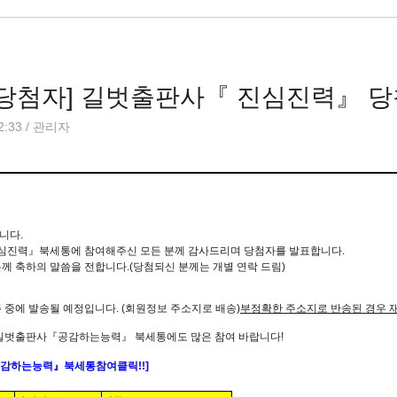
 당첨자] 길벗출판사『 진심진력』 
2:33
/
관리자
니다.
심진력』
북세통에 참여해주신 모든 분께 감사드리며 당첨자를 발표합니다.
께 축하의 말씀을 전합니다.(당첨되신 분께는 개별 연락 드림)
 중에 발송될 예정입니다. (회원정보 주소지로 배송)
부정확한 주소지로 반송된 경우 재
 길벗출판사『공감하는능력』 북세통에도 많은 참여 바랍니다!
감
하
는
능
력
』
북세통
참여
클릭!!]