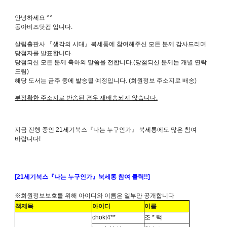
안녕하세요 ^^
동아비즈닷컴 입니다.
살림출판사
『생각의 시대』
북세통에 참여해주신 모든 분께 감사드리며
당첨자를 발표합니다.
당첨되신 모든 분께 축하의 말씀을 전합니다.(당첨되신 분께는 개별 연락
드림)
해당 도서는 금주 중에 발송될 예정입니다. (회원정보 주소지로 배송)
부정확한 주소지로 반송된 경우 재배송되지 않습니다.
지금 진행 중인 21세기북스『나는 누구인가』 북세통에도 많은 참여
바랍니다!
[21
세
기
북스
『
나
는
누
구
인
가
』
북세통
참여
클릭!!]
※
회원정보보호를
위해
아이디와
이름은
일부만
공개합니다
책제목
아이디
이름
chokt4**
조 * 택